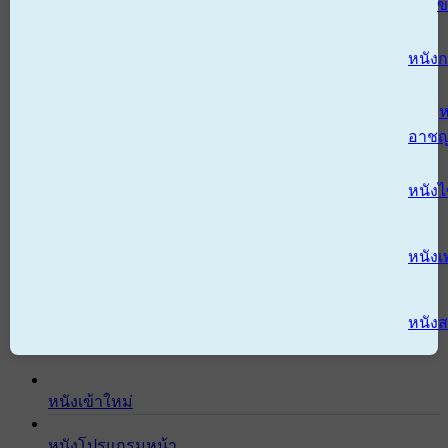
ข
หนังก
ห
อาช
หนัง
หนังเ
หนังส
หนังเข้าใหม่
หนังโปรแกรมหน้า