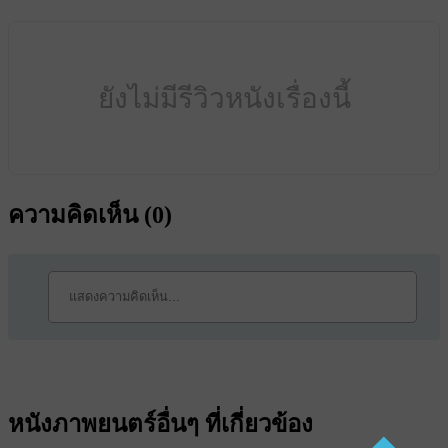
ยังไม่มีรีวิวหนังเรื่องนี้
ความคิดเห็น (
0
)
หนังภาพยนตร์อื่นๆ ที่เกี่ยวข้อง