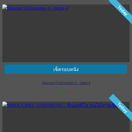
Today
เช็ครอบหนัง
Haunted Universities 4 - เทอม 4
458
10
เข้าฉาย 28 พฤษภาคม 2569
Today