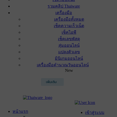
รวมคลิป Thaiware
เครื่องมือ
เครื่องมือทั้งหมด
เช็คความเร็วเน็ต
เช็คไอพี
เช็คเลขพัสดุ
สุ่มออนไลน์
แปลงตัวเลข
มินิเกมออนไลน์
เครื่องมือคำนวณวันออนไลน์
New
เพิ่มเติม
หน้าแรก
เข้าสู่ระบบ