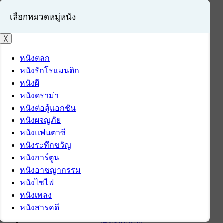
เลือกหมวดหมู่หนัง
╳
หนังตลก
หนังรักโรแมนติก
เข้าสู่ระบบ
หนังผี
สมัครสมาชิก
หนังดราม่า
หนังต่อสู้แอกชัน
หน้าแรก
หนังผจญภัย
ดาวน์โหลด
หนังแฟนตาซี
ดาวน์โหลดซอฟต์แวร์
หนังระทึกขวัญ
ซอฟต์แวร์
หนังการ์ตูน
แอปพลิเคชันบนมือถือ
หนังอาชญากรรม
ข่าวไอที
หนังไซไฟ
รีวิว
หนังเพลง
ทิปส์ไอที
หนังสารคดี
สินค้าไอที
เช็ครอบหนัง