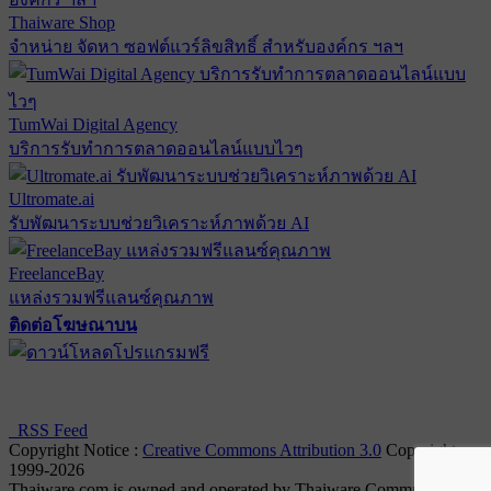
Thaiware Shop
จำหน่าย จัดหา ซอฟต์แวร์ลิขสิทธิ์ สำหรับองค์กร ฯลฯ
TumWai Digital Agency
บริการรับทำการตลาดออนไลน์แบบไวๆ
Ultromate.ai
รับพัฒนาระบบช่วยวิเคราะห์ภาพด้วย AI
FreelanceBay
แหล่งรวมฟรีแลนซ์คุณภาพ
ติดต่อโฆษณาบน
ตั้งค่าความเป็นส่วนตัว
นโยบายความเป็นส่วนตัว
นโยบาย
คุกกี้
RSS Feed
Copyright Notice :
Creative Commons Attribution 3.0
Copyright
1999-2026
Thaiware.com is owned and operated by Thaiware Communication