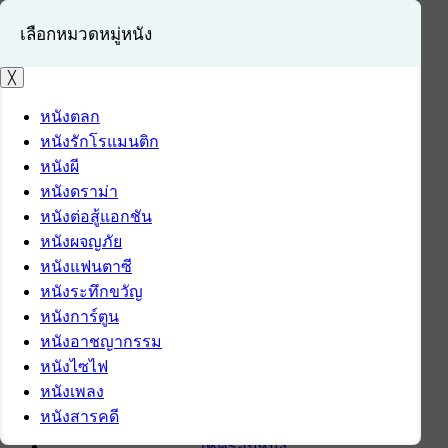
เลือกหมวดหมู่หนัง
╳
หนังตลก
หนังรักโรแมนติก
เข้าสู่ระบบ
หนังผี
สมัครสมาชิก
หนังดราม่า
หนังต่อสู้แอกชัน
หน้าแรก
หนังผจญภัย
ดาวน์โหลด
หนังแฟนตาซี
ดาวน์โหลดซอฟต์แวร์
หนังระทึกขวัญ
ซอฟต์แวร์
หนังการ์ตูน
แอปพลิเคชันบนมือถือ
หนังอาชญากรรม
ข่าวไอที
หนังไซไฟ
รีวิว
หนังเพลง
ทิปส์ไอที
หนังสารคดี
สินค้าไอที
เช็ครอบหนัง