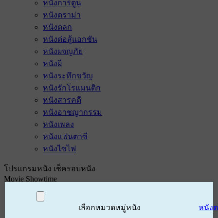
หนังการ์ตูน
หนังดราม่า
หนังตลก
หนังต่อสู้แอกชัน
หนังผจญภัย
หนังผี
หนังระทึกขวัญ
หนังรักโรแมนติก
หนังสารคดี
หนังอาชญากรรม
หนังเพลง
หนังแฟนตาซี
หนังไซไฟ
โปรแกรมหนัง เช็ครอบหนัง
Movie Showtime
เลือกหมวดหมู่หนัง
หนัง