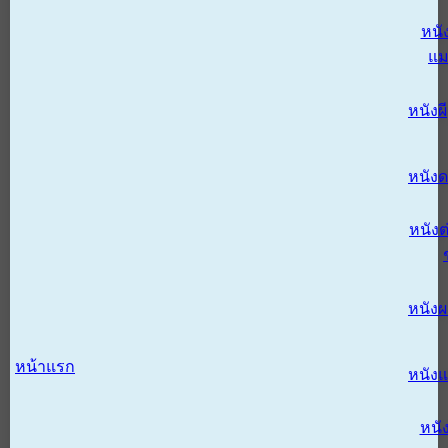
หนั
แม
หนังผี
หนังด
หนังต
หนัง
หน้าแรก
หนัง
หนั