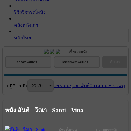
รีวิววิจารณ์หนัง
คลังหนังเก่า
หนังไทย
เช็ครอบหนัง
ค้นหา
เลือกภาพยนตร์
เลือกโรงภาพยนตร์
มกราคม
กุมภาพันธ์
มีนาคม
เมษายน
พฤษภ
ปฎิทินหนัง
หนัง สันติ - วีณา - Santi - Vina
ผู้ชมทั้งหมด
ความยาวหนัง