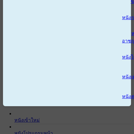
ข
หนังก
ห
อาช
หนัง
หนังเ
หนังส
หนังเข้าใหม่
หนังโปรแกรมหน้า