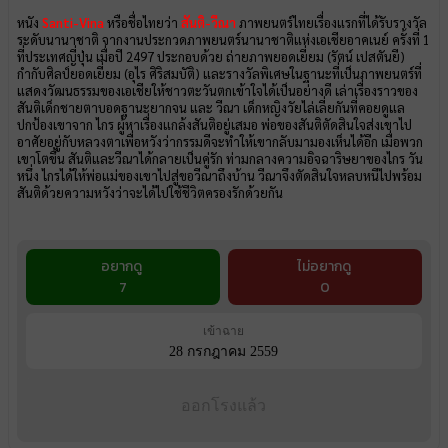
หนัง
Santi-Vina
หรือชื่อไทยว่า
สันติ-วีณา
ภาพยนตร์ไทยเรื่องแรกที่ได้รับรางวัล
ระดับนานาชาติ จากงานประกวดภาพยนตร์นานาชาติแห่งเอเชียอาคเนย์ ครั้งที่ 1
ที่ประเทศญี่ปุ่น เมื่อปี 2497 ประกอบด้วย ถ่ายภาพยอดเยี่ยม (รัตน์ เปสตันยี)
กำกับศิลป์ยอดเยี่ยม (อุไร ศิริสมบัติ) และรางวัลพิเศษในฐานะที่เป็นภาพยนตร์ที่
แสดงวัฒนธรรมของเอเชียให้ชาวตะวันตกเข้าใจได้เป็นอย่างดี เล่าเรื่องราวของ
สันติเด็กชายตาบอดฐานะยากจน และ วีณา เด็กหญิงวัยไล่เลี่ยกันที่คอยดูแล
ปกป้องเขาจาก ไกร ผู้หาเรื่องแกล้งสันติอยู่เสมอ พ่อของสันติตัดสินใจส่งเขาไป
อาศัยอยู่กับหลวงตาเพื่อหวังว่ากรรมดีจะทำให้เขากลับมามองเห็นได้อีก เมื่อพวก
เขาโตขึ้น สันติและวีณาได้กลายเป็นคู่รัก ท่ามกลางความอิจฉาริษยาของไกร วัน
หนึ่ง ไกรได้ให้พ่อแม่ของเขาไปสู่ขอวีณาถึงบ้าน วีณาจึงตัดสินใจหลบหนีไปพร้อม
สันติด้วยความหวังว่าจะได้ไปใช้ชีวิตครองรักด้วยกัน
อยากดู
ไม่อยากดู
7
0
เข้าฉาย
28 กรกฎาคม 2559
ออกโรงแล้ว