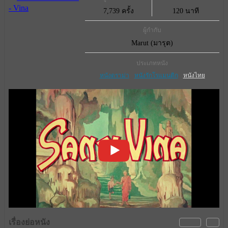
7,739 ครั้ง
120 นาที
ผู้กำกับ
Marut (มารุต)
ประเภทหนัง
หนังดราม่า
หนังรักโรแมนติก
หนังไทย
เรื่องย่อหนัง