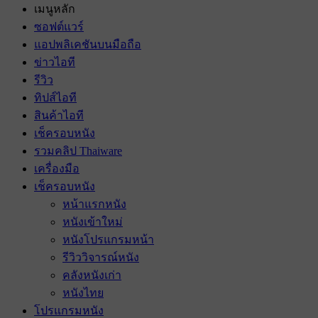
เมนูหลัก
ซอฟต์แวร์
แอปพลิเคชันบนมือถือ
ข่าวไอที
รีวิว
ทิปส์ไอที
สินค้าไอที
เช็ครอบหนัง
รวมคลิป Thaiware
เครื่องมือ
เช็ครอบหนัง
หน้าแรกหนัง
หนังเข้าใหม่
หนังโปรแกรมหน้า
รีวิววิจารณ์หนัง
คลังหนังเก่า
หนังไทย
โปรแกรมหนัง