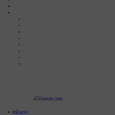
หน้าแรก