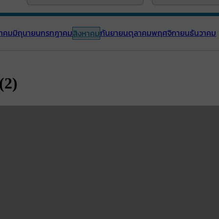
าคม
มิถุนายน
กรกฎาคม
กันยายน
ตุลาคม
พฤศจิกายน
ธันวาคม
สิงหาคม
(2)