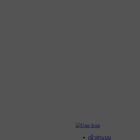
เข้าสู่ระบบ