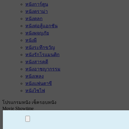
หนังการ์ตูน
หนังดราม่า
หนังตลก
หนังต่อสู้แอกชัน
หนังผจญภัย
หนังผี
หนังระทึกขวัญ
หนังรักโรแมนติก
หนังสารคดี
หนังอาชญากรรม
หนังเพลง
หนังแฟนตาซี
หนังไซไฟ
โปรแกรมหนัง เช็ครอบหนัง
Movie Showtime