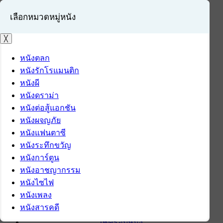
เลือกหมวดหมู่หนัง
╳
หนังตลก
หนังรักโรแมนติก
เข้าสู่ระบบ
หนังผี
สมัครสมาชิก
หนังดราม่า
หนังต่อสู้แอกชัน
หน้าแรก
หนังผจญภัย
ดาวน์โหลด
หนังแฟนตาซี
ดาวน์โหลดซอฟต์แวร์
หนังระทึกขวัญ
ซอฟต์แวร์
หนังการ์ตูน
แอปพลิเคชันบนมือถือ
หนังอาชญากรรม
ข่าวไอที
หนังไซไฟ
รีวิว
หนังเพลง
ทิปส์ไอที
หนังสารคดี
สินค้าไอที
เช็ครอบหนัง