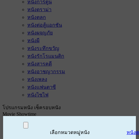
หนังการ์ตูน
หนังดราม่า
หนังตลก
หนังต่อสู้แอกชัน
หนังผจญภัย
หนังผี
หนังระทึกขวัญ
หนังรักโรแมนติก
หนังสารคดี
หนังอาชญากรรม
หนังเพลง
หนังแฟนตาซี
หนังไซไฟ
โปรแกรมหนัง เช็ครอบหนัง
Movie Showtime
เลือกหมวดหมู่หนัง
หนัง