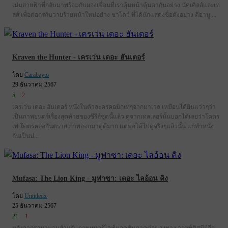
เม่นสายฟ้าที่กลับมาพร้อมกับผองเพื่อนที่เราคุ้นหน้าคุ้นตากันอย่าง นัคเคิลส์และเท
ลส์ เพื่อต่อกรกับวายร้ายหน้าใหม่อย่าง ชาโดว์ ที่ได้นักแสดงชื่อดังอย่าง คีอานู ...
Kraven the Hunter - เครเว่น เดอะ ฮันเตอร์
โดย
Carabayto
29 ธันวาคม 2567
5
2
เครเว่น เดอะ ฮันเตอร์ หนึ่งในตัวละครคอมิกเท่ๆจากมาเวล เหมือนได้ยินแว่วๆว่า
เป็นภาพยนตร์เรื่องสุดท้ายของซีรีส์ชุดนี้แล้ว ดูจากเทลเลอร์นั้นบอกได้เลยว่าโคตร
เท่ โคตรหล่ออันตราย ภาพออกมาดูดีมาก แต่พอได้ไปดูจริงๆแล้วนั้น แกทำหนัง
กันเป็นป...
Mufasa: The Lion King - มูฟาซา: เดอะ ไลอ้อน คิง
โดย
Untitledx
25 ธันวาคม 2567
21
1