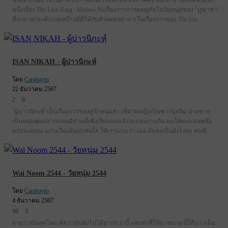
หลังจากรอมานานสำหรับภาพยนตร์ไลฟ์แอคชันภาคต่อของทาง วอลท์ดิสนีย์อีก
หนึ่งเรื่อง The Lion King : Mufasa กับเรื่องราวการผจญภัยในวัยหนุ่มของ “มูฟาซ่า”
ที่จะมายกระดับและสร้างมิติให้กับตัวละครต่าง ๆ ในเรื่องราวของ The Lio...
ISAN NIKAH - ผู้บ่าวนิกะหฺ์
โดย
Carabayto
22 ธันวาคม 2567
2
0
"ผู้บ่าวนิกะห์"เป็นเรื่องราวของคู่รักหนุ่มสาวที่ฝ่ายหญิงเป็นชาวมุสลิม ฝ่ายชาย
เป็นหนุ่มพุทธจากแดนอิสานที่เพิ่งเรียนจบแล้วจะแต่งงานกัน ผมให้คะแนนพล๊อ
ตก่อนเลยนะ แก่นเรื่องมันน่าสนใจ ให้เราแบบว่า เออ มันจะเป็นยังไงนะ คนที...
Wai Noom 2544 - วัยหนุ่ม 2544
โดย
Carabayto
4 ธันวาคม 2567
10
3
ถามว่ามันสุดไหม คิดว่ามันยังไปได้มากกว่านี้ แต่เท่าที่ให้มาขนาดนี้ก็ถือว่าเต็ม