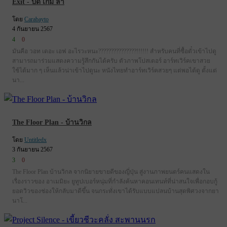
Exit - ปิด เกม ล่า
โดย
Carabayto
4 กันยายน 2567
4
0
มันคือ วอท เดอะ เอฟ อะไรวะหนะ???????????????!!!!!! สำหรับคนที่ซื้อตั๋วเข้าไปดู
สามารถมาร่วมแสดงความรู้สึกกันได้ครับ ตัวภาพโปสเตอร์ อาร์ทเวิร์คเขาสวย
ใช้ได้มาก ๆ เห็นแล้วน่าเข้าไปดูนะ หนังไทยทำอาร์ทเวิร์คสวยๆ แต่พอได้ดู ตั้งแต่
นา...
The Floor Plan - บ้านวิกล
โดย
Untitledx
3 กันยายน 2567
3
0
The Floor Plan บ้านวิกล จากนิยายขายดีของญี่ปุ่น สู่งานภาพยนตร์คนแสดงใน
เรื่องราวของ อาเมมิยะ ยูทูปเบอร์หนุ่มที่กำลังค้นหาคอนเทนท์ที่น่าสนใจเพื่อกอบกู้
ยอดวิวของช่องให้กลับมาดีขึ้น จนกระทั่งเขาได้รับแบบแปลนบ้านสุดพิศวงจากยา
นาโ...