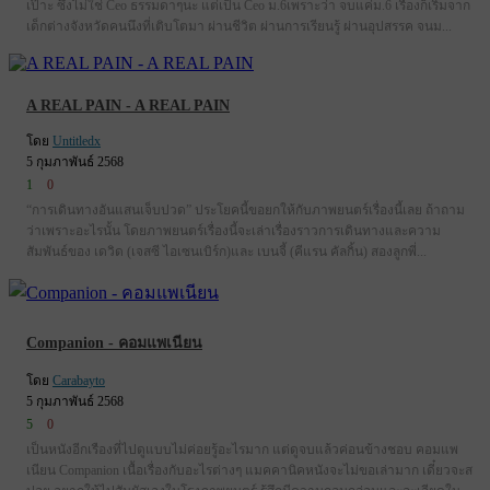
เป๊าะ ซึ่งไม่ใช่ Ceo ธรรมดาๆนะ แต่เป็น Ceo ม.6เพราะว่า จบแค่ม.6 เรื่องก็เริ่มจาก
เด็กต่างจังหวัดคนนึงที่เติบโตมา ผ่านชีวิต ผ่านการเรียนรู้ ผ่านอุปสรรค จนม...
A REAL PAIN - A REAL PAIN
โดย
Untitledx
5 กุมภาพันธ์ 2568
1
0
“การเดินทางอันแสนเจ็บปวด” ประโยคนี้ขอยกให้กับภาพยนตร์เรื่องนี้เลย ถ้าถาม
ว่าเพราะอะไรนั้น โดยภาพยนตร์เรื่องนี้จะเล่าเรื่องราวการเดินทางและความ
สัมพันธ์ของ เดวิด (เจสซี ไอเซนเบิร์ก)และ เบนจี้ (คีแรน คัลกิ้น) สองลูกพี่...
Companion - คอมแพเนียน
โดย
Carabayto
5 กุมภาพันธ์ 2568
5
0
เป็นหนังอีกเรืองที่ไปดูแบบไม่ค่อยรู้อะไรมาก แต่ดูจบแล้วค่อนข้างชอบ คอมแพ
เนียน Companion เนื้อเรื่องกับอะไรต่างๆ แมคคานิคหนังจะไม่ขอเล่ามาก เดี๋ยวจะส