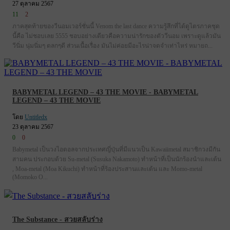
27 ตุลาคม 2567
11
2
ภาคสุดท้ายของวีนอมเวอร์ชั่นนี้ Venom the last dance ความรู้สึกที่ได้ดูไตรภาคชุด
นี้คือ ไม่ชอบเลย 5555 ชอบอย่างเดียวคือความน่ารักของตัววีนอม เพราะดูแล้วมัน
วีนิ่ม นุ่มนิ่มๆ ตลกๆดี ส่วนเนื้อเรื่อง มันไม่ค่อยมีอะไรน่าจดจำเท่าไหร่ หมายถ...
BABYMETAL LEGEND – 43 THE MOVIE - BABYMETAL
LEGEND – 43 THE MOVIE
โดย
Untitledx
23 ตุลาคม 2567
0
0
Babymetal เป็นวงไอดอลจากประเทศญี่ปุ่นที่มีแนวเป็น Kawaiimetal สมาชิกวงมีกัน
สามคน ประกอบด้วย Su-metal (Susuka Nakamoto) ทำหน้าที่เป็นนักร้องนำและเต้น
, Moa-metal (Moa Kikuchi) ทำหน้าที่ร้องประสานและเต้น และ Momo-metal
(Momoko O...
The Substance - สวยสลับร่าง