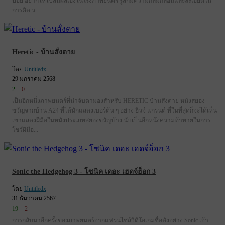
ปอย อยากให้ไปสัมผัสเองในโรงภาพยนตร์ รู้สึกมีความกลมกล่อมและละเอียดใน
การคิด ว...
Heretic - บ้านสั่งตาย
โดย
Untitledx
29 มกราคม 2568
2
0
เป็นอีกหนึ่งภาพยนตร์ที่น่าจับตามองสำหรับ HERETIC บ้านสั่งตาย หนังสยอง
ขวัญจากบ้าน A24 ที่ได้นักแสดงเบอร์ต้น ๆ อย่าง ฮิวจ์ แกรนต์ ที่ในที่สุดก็จะได้เห็น
เขาแสดงฝีมือในหนังประเภทสยองขวัญบ้าง นับเป็นอีกหนึ่งความท้าทายในการ
โชว์ฝีมือ...
Sonic the Hedgehog 3 - โซนิค เดอะ เฮดจ์ฮ็อก 3
โดย
Untitledx
31 ธันวาคม 2567
19
2
การกลับมาอีกครั้งของภาพยนตร์จากแฟรนไชส์วิดิโอเกมชื่อดังอย่าง Sonic เจ้า