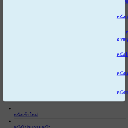
ข
หนังก
ห
อาช
หนัง
หนังเ
หนังส
หนังเข้าใหม่
หนังโปรแกรมหน้า