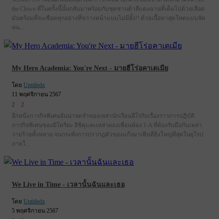
the Clown ที่ในครั้งนี้นั้นกลับมาพร้อมกับชุดซานต้าสีแดงฉานที่เต็มไปด้วยเลือด
มันพร้อมที่จะเชือดทุกอย่างที่ขวางหน้าแบบไม่มียั้ง!! ด้วยเนื้อหาสุดโหดแบบจัด
หน...
My Hero Academia: You're Next - มายฮีโร่อคาเดเมีย
โดย
Untitledx
11 พฤศจิกายน 2567
2
2
อีกหนึ่งภารกิจพิเศษอันน่าจดจำของเหล่านักเรียนฮีโร่กับเรื่องราวการปฏิบัติ
ภารกิจพิเศษของมิโดริยะ อิซิคุและเหล่าผองเพื่อนห้อง 1-A ที่ต้องรับมือกับเหล่า
วายร้ายทั้งหลาย จนกระทั่งการปรากฏตัวของแก๊งมาเฟียที่ยิ่งใหญ่ที่สุดในยุโรป
ภายใ...
We Live in Time - เวลานั้นฉันและเธอ
โดย
Untitledx
5 พฤศจิกายน 2567