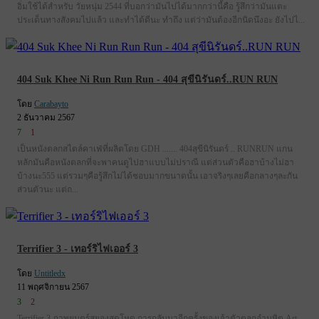
อิ่มใช้ได้สำหรับ วัยหนุ่ม 2544 ที่บอกว่ามันไปได้มากกว่านี้คือ รู้สึกว่ามันแตะ
ประเด็นทางสังคมไปแล้ว และทำได้ดีนะ ทำถึง แต่ว่ามันต้องอีกนิดนึงอะ ยังไปไ...
404 Suk Khee Ni Run Run Run - 404 สุขีนิรันดร์..RUN RUN
โดย
Carabayto
2 ธันวาคม 2567
7
1
เป็นหนังตลกสไตล์คาเฟ่ที่ผลิตโดย GDH ....... 404สุขีนิรันดร์ .. RUNRUN แกน
หลักมันคือหนังตลกที่จะพาคนดูไปฮาแบบไม่ปราณี แต่ส่วนตัวคือฮาบ้างไม่ฮา
บ้างนะ555 แต่รวมๆคือรู้สึกไม่ได้ชอบมากขนาดนั้น เอาจริงๆเลยคือกลางๆละกัน
ส่วนตัวนะ แต่ถ...
Terrifier 3 - เทอร์ริไฟเออร์ 3
โดย
Untitledx
11 พฤศจิกายน 2567
3
2
Terrifier 3 ภาพยนตร์สยองสุดโหด การกลับมาอีกครั้งของเจ้าตัวตลกอำมหิต Art