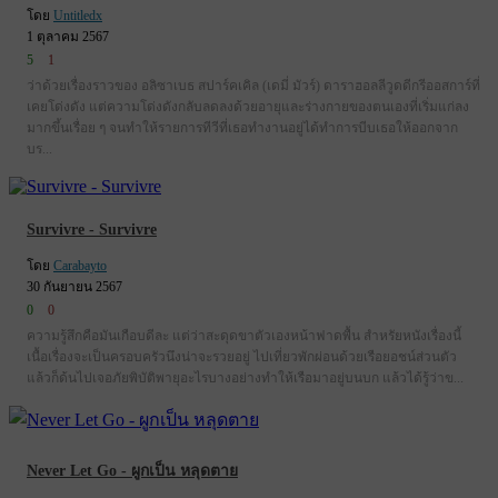
โดย
Untitledx
1 ตุลาคม 2567
5
1
ว่าด้วยเรื่องราวของ อลิซาเบธ สปาร์คเคิล (เดมี่ มัวร์) ดาราฮอลลีวูดดีกรีออสการ์ที่
เคยโด่งดัง แต่ความโด่งดังกลับลดลงด้วยอายุและร่างกายของตนเองที่เริ่มแก่ลง
มากขึ้นเรื่อย ๆ จนทำให้รายการทีวีที่เธอทำงานอยู่ได้ทำการบีบเธอให้ออกจาก
บร...
Survivre - Survivre
โดย
Carabayto
30 กันยายน 2567
0
0
ความรู้สึกคือมันเกือบดีละ แต่ว่าสะดุดขาตัวเองหน้าฟาดพื้น สำหรัยหนังเรื่องนี้
เนื้อเรื่องจะเป็นครอบครัวนึงน่าจะรวยอยู่ ไปเที่ยวพักผ่อนด้วยเรือยอชน์ส่วนตัว
แล้วก็ด้นไปเจอภัยพิบัติพายุอะไรบางอย่างทำให้เรือมาอยู่บนบก แล้วได้รู้ว่าข...
Never Let Go - ผูกเป็น หลุดตาย