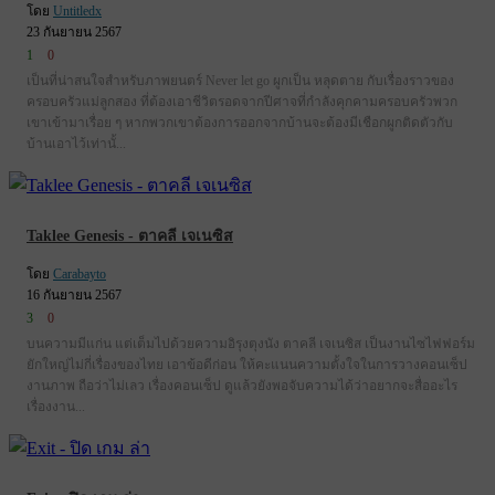
โดย
Untitledx
23 กันยายน 2567
1
0
เป็นที่น่าสนใจสำหรับภาพยนตร์ Never let go ผูกเป็น หลุดตาย กับเรื่องราวของ
ครอบครัวแม่ลูกสอง ที่ต้องเอาชีวิตรอดจากปีศาจที่กำลังคุกคามครอบครัวพวก
เขาเข้ามาเรื่อย ๆ หากพวกเขาต้องการออกจากบ้านจะต้องมีเชือกผูกติดตัวกับ
บ้านเอาไว้เท่านั้...
Taklee Genesis - ตาคลี เจเนซิส
โดย
Carabayto
16 กันยายน 2567
3
0
บนความมีแก่น แต่เต็มไปด้วยความอิรุงตุงนัง ตาคลี เจเนซิส เป็นงานไซไฟฟอร์ม
ยักใหญ่ไม่กี่เรื่องของไทย เอาข้อดีก่อน ให้คะแนนความตั้งใจในการวางคอนเซ็ป
งานภาพ ถือว่าไม่เลว เรื่องคอนเซ็ป ดูแล้วยังพอจับความได้ว่าอยากจะสื่ออะไร
เรื่องงาน...