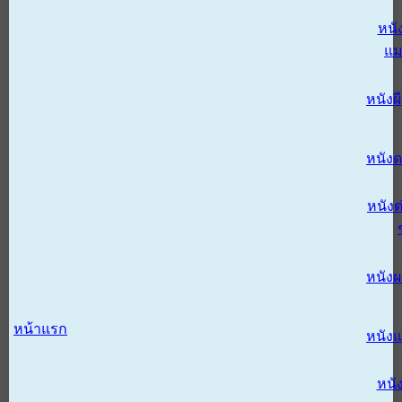
หนั
แม
หนังผี
หนังด
หนังต
หนัง
หน้าแรก
หนัง
หนั