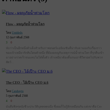
Flow - ผจญภัยน้ำท่วมโลก
โดย
Untitledx
12 กุมภาพันธ์ 2568
3
0
นับว่าเป็นอีกหนึ่งตัวเต็งสำหรับภาพยนตร์แอนิเมชันที่น่าจับตามองกับเรื่องราว
ของเจ้าเหมียวรักสันโดษตัวหนึ่ง ที่ต้องผจญกับเหตุการณ์น้ำท่วมโลก ที่รุกคืบเข้า
มาอย่างรวดเร็วจนแทบไม่ได้ตั้งตัว เจ้าเหมียวต้องดิ้นรนเอาชีวิตรอดไปกับพวก
สัตว์...
The CEO - ไอ้เป๊าะ CEO ม.6
โดย
Carabayto
5 กุมภาพันธ์ 2568
4
0
มันคือฟิลๆหนังชีวะประวัติบุคคลคนนึง ซึ่งผมก็ไม่รู้จักเหมือนกัน แต่เขาคือ Ceo